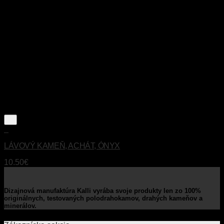
+
LÁVOVÝ KAMEŇ, ACHÁT, ÓNYX
10.50
€
Dizajnová manufaktúra Kalli vyrába svoje produkty len zo 100%
originálnych, testovaných polodrahokamov, drahých kameňov a
minerálov.