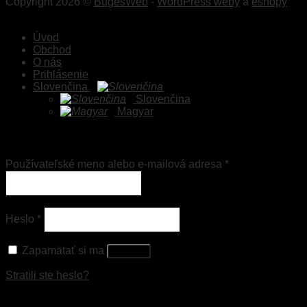
Copyright 2026 ©
BugesWeb
-
WordPress weby
a
eshopy
Úvod
Obchod
O nás
Prihlásenie
Slovenčina
Slovenčina
Magyar
Prihlásenie
Používateľské meno alebo e-mailová adresa
*
Heslo
*
Zapamätať si ma
Prihlásiť
Stratili ste heslo?
Registrovať sa