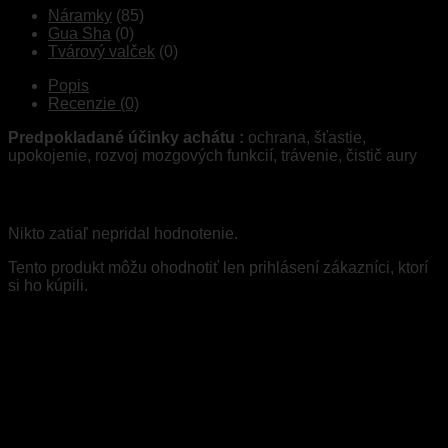
Náramky
(85)
Gua Sha
(0)
Tvárový valček
(0)
Popis
Recenzie (0)
Predpokladané účinky achátu :
ochrana, šťastie,
upokojenie, rozvoj mozgových funkcií, trávenie, čistič aury
Recenzie
Nikto zatiaľ nepridal hodnotenie.
Tento produkt môžu ohodnotiť len prihlásení zákazníci, ktorí
si ho kúpili.
Súvisiace produkty