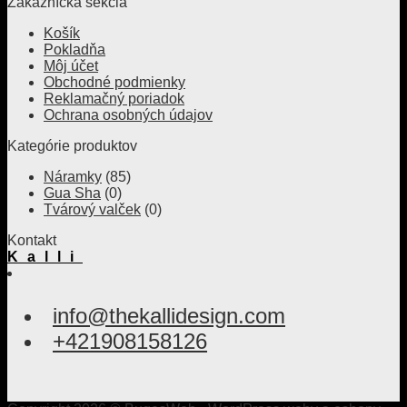
Zákaznícka sekcia
Košík
Pokladňa
Môj účet
Obchodné podmienky
Reklamačný poriadok
Ochrana osobných údajov
Kategórie produktov
Náramky
(85)
Gua Sha
(0)
Tvárový valček
(0)
Kontakt
Kalli
info@thekallidesign.com
+421908158126