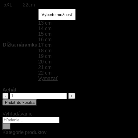
5XL
22cm
13 cm
14 cm
15 cm
16 cm
Dĺžka náramku
17 cm
18 cm
19 cm
20 cm
21 cm
22 cm
Vymazať
Achát
množstvo
Achát
Pridať do košíka
Vyhľadávanie
Hľadať:
Kategórie produktov