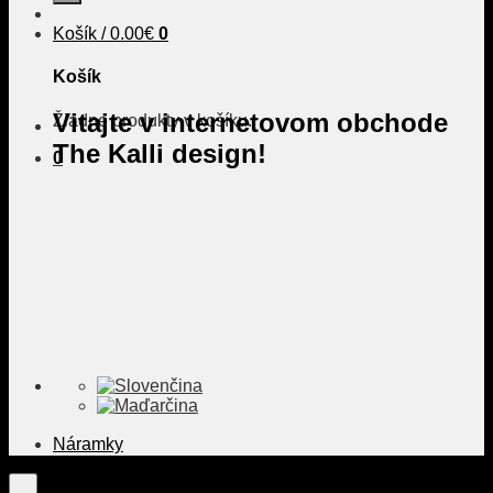
Košík /
0.00
€
0
Košík
Vitajte v internetovom obchode
Žiadne produkty v košíku.
The Kalli design!
0
Náramky