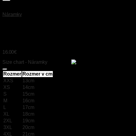
Náramky
ACHÁT
16.00
€
Size chart - Náramky
Size chart
Rozmer
Rozmer v cm
XXS
13cm
XS
14cm
S
15cm
M
16cm
L
17cm
XL
18cm
2XL
19cm
3XL
20cm
4XL
21cm