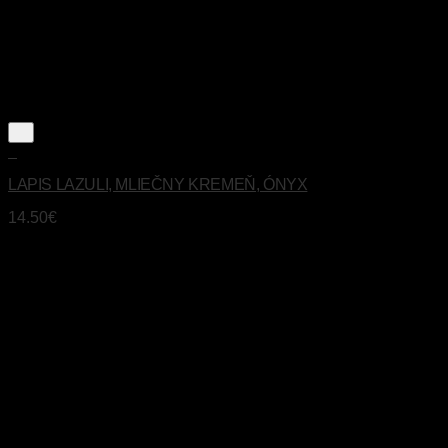
+
LAPIS LAZULI, MLIEČNY KREMEŇ, ÓNYX
14.50
€