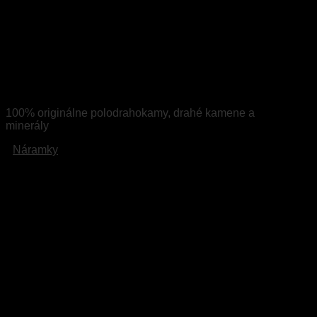
Štýlové náramky pre
tvoj jedinečný štýl
100% originálne polodrahokamy, drahé kamene a
minerály
Náramky