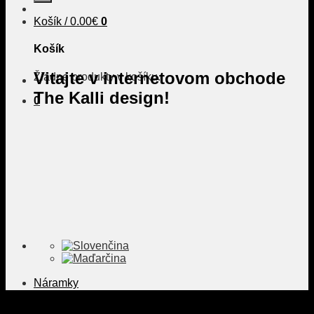
Košík /
0.00
€
0
Košík
Vitajte v internetovom obchode
Žiadne produkty v košíku.
The Kalli design!
0
Náramky