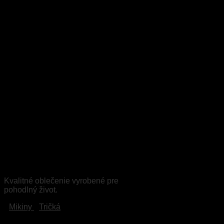
Buď aj ty KALLI
Kvalitné oblečenie vyrobené pre
pohodlný život.
Mikiny
Tričká