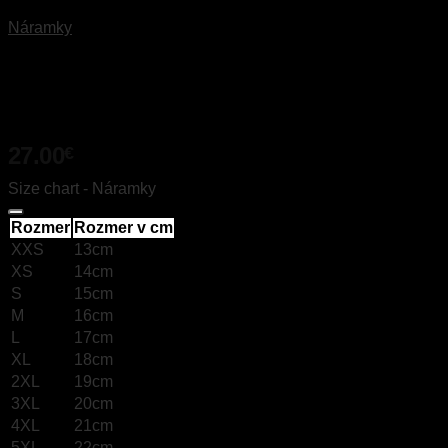
Náramky
ZIRKÓN
27.00
€
Size chart - Náramky
Rozmer
Rozmer v cm
XXS
13cm
XS
14cm
S
15cm
M
16cm
L
17cm
XL
18cm
2XL
19cm
3XL
20cm
4XL
21cm
5XL
22cm