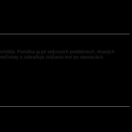
nchitídy. Pomáha aj pri srdcových problémoch, dnavých
ečistoty a zabraňuje zrážaniu krvi po operáciách.