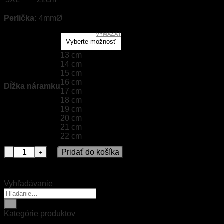
Perlička:
4mmØ
VYMAZAŤ
13 cm
14 cm
15 cm
16 cm
Dĺžka náramku
17 cm
18 cm
19 cm
20 cm
21 cm
22 cm
množstvo Zirkón
Pridať do košíka
Vyhľadávanie
Hľadať:
Kategórie produktov