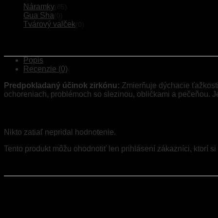
Náramky
(85)
Gua Sha
(0)
Tvárový valček
(0)
Popis
Recenzie (0)
Predpokladaný účinok zirkónu:
Zmierňuje dýchacie ťažkosti
ochoreniach, problémoch so slezinou, obličkami a pečeňou. J
Recenzie
Nikto zatiaľ nepridal hodnotenie.
Tento produkt môžu ohodnotiť len prihlásení zákazníci, ktorí si 
Súvisiace produkty