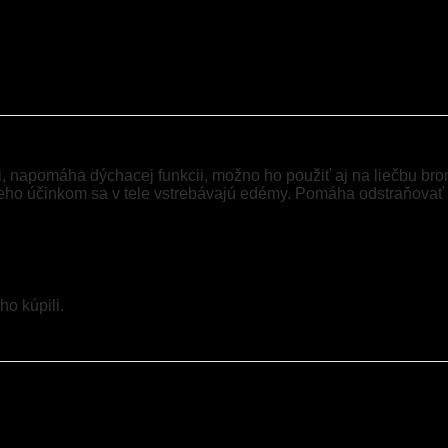
, napomáha dýchacej funkcii, možno ho použiť aj na liečbu bro
eho účinkom sa v tele vstrebávajú edémy. Pomáha odstraňovať n
ho kúpili.