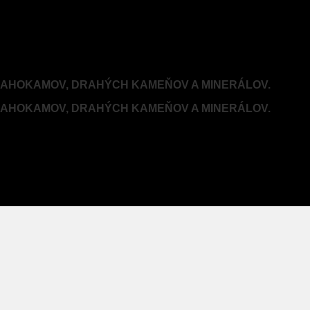
RAHOKAMOV, DRAHÝCH KAMEŇOV A MINERÁLOV.
RAHOKAMOV, DRAHÝCH KAMEŇOV A MINERÁLOV.