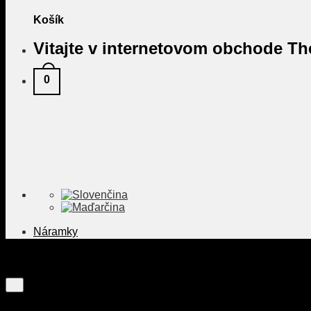
Košík
Vitajte v internetovom obchode The
0
Náramky