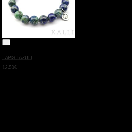
+
LAPIS LAZULI
12.50
€