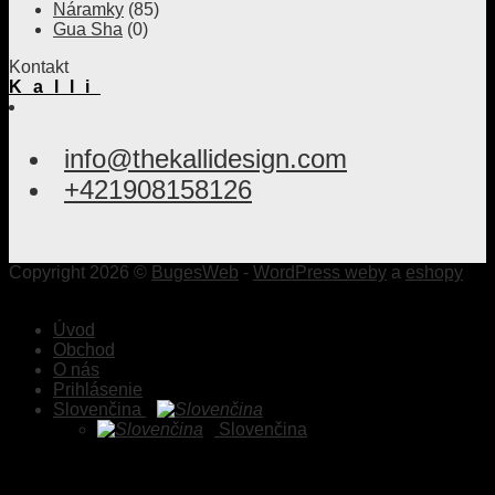
Náramky
(85)
Gua Sha
(0)
Kontakt
Kalli
info@thekallidesign.com
+421908158126
Copyright 2026 ©
BugesWeb
-
WordPress weby
a
eshopy
Úvod
Obchod
O nás
Prihlásenie
Slovenčina
Slovenčina
Prihlásenie