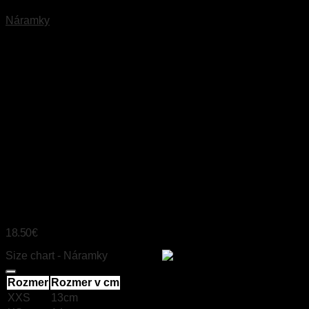
Náramky
LÁVOVÝ KAMEŇ,
KARNEOL, JADE,
DYMOVÝ KREMEŇ,
LAPIS LAZULI,
TIGRIE OKO
18.50
€
Size chart - Náramky
Size chart
Rozmer
Rozmer v cm
XXS
13cm