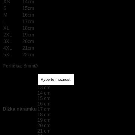
XS
14cm
S
15cm
M
16cm
L
17cm
XL
18cm
2XL
19cm
3XL
20cm
4XL
21cm
5XL
22cm
Perlička:
8mmØ
13 cm
14 cm
15 cm
16 cm
Dĺžka náramku
17 cm
18 cm
19 cm
20 cm
21 cm