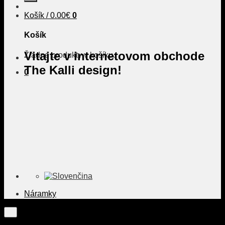
Košík /
0.00
€
0
Košík
Vitajte v internetovom obchode
Žiadne produkty v košíku.
The Kalli design!
0
Náramky