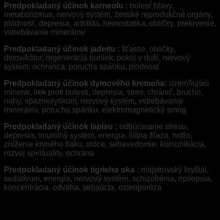
Predpokladaný účinok karneolu :
bolesť hlavy,
metabolizmus, nervový systém, ženské reprodukčné orgány,
plodnosť, depresia, artritída, hemostatika, obličky, prekrvenie,
vstrebávanie minerálov
Predpokladaný účinok jadeitu :
šťastie, obličky,
detoxikátor, regenerácia buniek, pokoj v duši, nervový
systém, ochranca, porucha spánku, plodnosť
Predpokladaný účinok dymového kremeňa:
uzemňujúci
minerál, liek proti bolesti, depresia, stres, chránič, brucho,
nohy, spazmolytikum, nervový systém, vstrebávanie
minerálov, porucha spánku, elektromagnetický smog
Predpokladaný účinok lapisu :
odbúravanie stresu,
depresia, imunitný systém, energia, štítna žľaza, hrdlo,
zníženie krvného tlaku, srdce, sebavedomie, komunikácia,
rozvoj spirituality, ochrana
Predpokladaný účinok tigrieho oka :
majstrovský kryštál,
sedatívum, energia, nervový systém, schizofrénia, epilepsia,
koncentrácia, odvaha, sebaúcta, osteoporóza
Recenzie