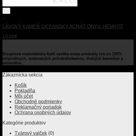
+
LÁVOVÝ KAMEŇ, OCEÁNSKY ACHÁT, ÓNYX, HEMATIT
10.00
€
Dizajnová manufaktúra Kalli vyrába svoje produkty len zo 100%
originálnych, testovaných polodrahokamov, drahých kameňov a
minerálov.
Zákaznícka sekcia
Košík
Pokladňa
Môj účet
Obchodné podmienky
Reklamačný poriadok
Ochrana osobných údajov
Kategórie produktov
Tvárový valček
(0)