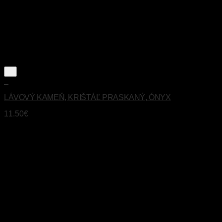
+
LÁVOVÝ KAMEŇ, KRIŠTÁĽ PRASKANÝ, ÓNYX
11.50
€