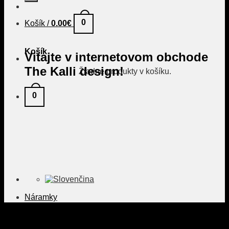
0
Košík /
0.00
€
Košík
Vitajte v internetovom obchode
The Kalli design!
Žiadne produkty v košíku.
0
Náramky