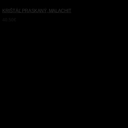
KRIŠTÁĽ PRASKANÝ, MALACHIT
40.50
€