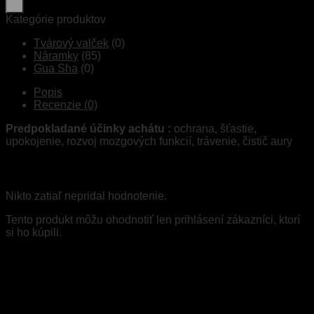
Kategórie produktov
Tvárový valček
(0)
Náramky
(85)
Gua Sha
(0)
Popis
Recenzie (0)
Predpokladané účinky achátu :
ochrana, šťastie,
upokojenie, rozvoj mozgových funkcií, trávenie, čistič aury
Recenzie
Nikto zatiaľ nepridal hodnotenie.
Tento produkt môžu ohodnotiť len prihlásení zákazníci, ktorí
si ho kúpili.
Súvisiace produkty