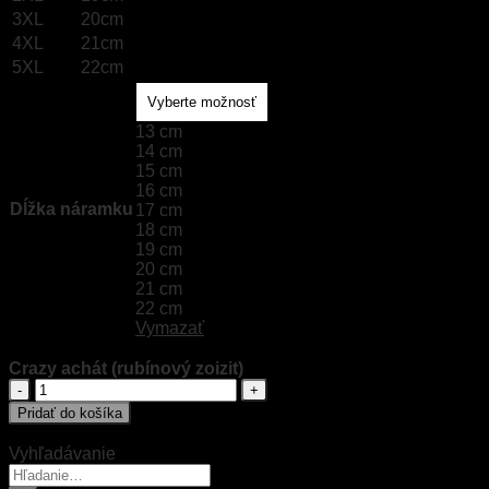
3XL
20cm
4XL
21cm
5XL
22cm
13 cm
14 cm
15 cm
16 cm
Dĺžka náramku
17 cm
18 cm
19 cm
20 cm
21 cm
22 cm
Vymazať
Crazy achát (rubínový zoizit)
množstvo
Crazy
Pridať do košíka
achát
(rubínový
Vyhľadávanie
zoizit)
Hľadať: