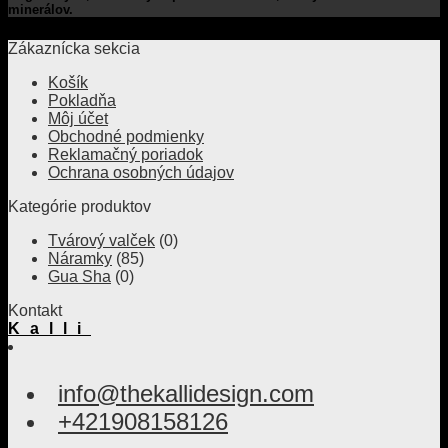
minerálov.
Zákaznícka sekcia
Košík
Pokladňa
Môj účet
Obchodné podmienky
Reklamačný poriadok
Ochrana osobných údajov
Kategórie produktov
Tvárový valček
(0)
Náramky
(85)
Gua Sha
(0)
Kontakt
Kalli
info@thekallidesign.com
+421908158126