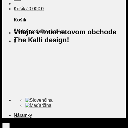
Košík /
0.00
€
0
Košík
Vitajte v internetovom obchode
Žiadne produkty v košíku.
The Kalli design!
0
Náramky