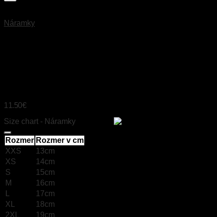
Náramky
CRAZY ACHÁT
(RUBÍNOVÝ ZOIZIT)
11.50
€
Size chart - Náramky
Size chart
Rozmer
Rozmer v cm
XXS
13cm
XS
14cm
S
15cm
M
16cm
L
17cm
XL
18cm
2XL
19cm