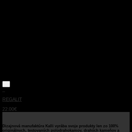
+
REGALIT
22.00
€
Dizajnová manufaktúra Kalli vyrába svoje produkty len zo 100%
originálnych, testovaných polodrahokamov, drahých kameňov a