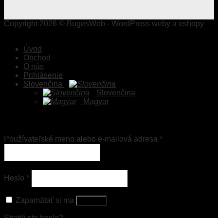
Copyright 2026 ©
BugesWeb
-
WordPress weby
a
eshopy
Úvod
Obchod
O nás
Prihlásenie
Slovenčina
Slovenčina
Magyar
Prihlásenie
Používateľské meno alebo e-mailová adresa
*
Heslo
*
Zapamätať si ma
Prihlásiť
Stratili ste heslo?