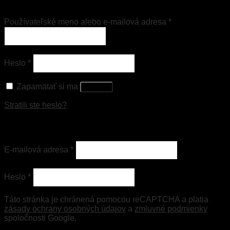
Prihlásenie
Používateľské meno alebo e-mailová adresa
*
Heslo
*
Zapamätať si ma
Prihlásiť
Stratili ste heslo?
Registrovať sa
E-mailová adresa
*
Heslo
*
Táto stránka je chránená pomocou reCAPTCHA a platia
zásady ochrany osobných údajov
a
zmluvné podmienky
spoločnosti Google.