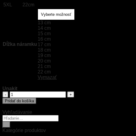
5XL
22cm
13 cm
14 cm
15 cm
16 cm
Dĺžka náramku
17 cm
18 cm
19 cm
20 cm
21 cm
22 cm
Vymazať
Unakit
množstvo
Unakit
Pridať do košíka
Vyhľadávanie
Hľadať:
Kategórie produktov