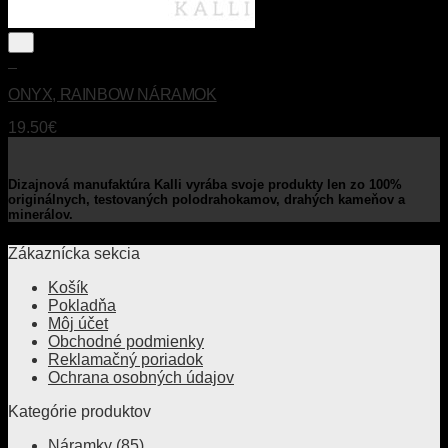
+
ONYX, RAINBOW NÁRAMOK
19.50
€
Dizajnová manufaktúra Kalli vyrába svoje produkty len zo 100%
originálnych, testovaných polodrahokamov, drahých kameňov a
minerálov.
Zákaznícka sekcia
Košík
Pokladňa
Môj účet
Obchodné podmienky
Reklamačný poriadok
Ochrana osobných údajov
Kategórie produktov
Náramky
(85)