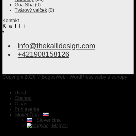
Gua Sha
(0)
Tvárový valček
(0)
Kontakt
Kalli
info@thekallidesign.com
+421908158126
Copyright 2026 ©
BugesWeb
-
WordPress weby
a
eshopy
Úvod
Obchod
O nás
Prihlásenie
Slovenčina
Slovenčina
Magyar