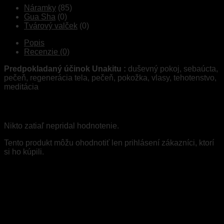
Náramky
(85)
Gua Sha
(0)
Tvárový valček
(0)
Popis
Recenzie (0)
Predpokladaný účinok Unakitu :
duševný pokoj, sebaúcta,
pečeň, regenerácia tela, pečeň, pokožka, vlasy, tehotenstvo,
meditácia
Recenzie
Nikto zatiaľ nepridal hodnotenie.
Tento produkt môžu ohodnotiť len prihlásení zákazníci, ktorí
si ho kúpili.
Súvisiace produkty