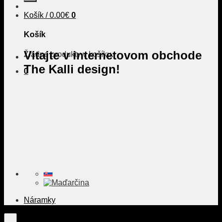
Košík /
0.00
€
0
Košík
Vitajte v internetovom obchode
Žiadne produkty v košíku.
The Kalli design!
0
Náramky