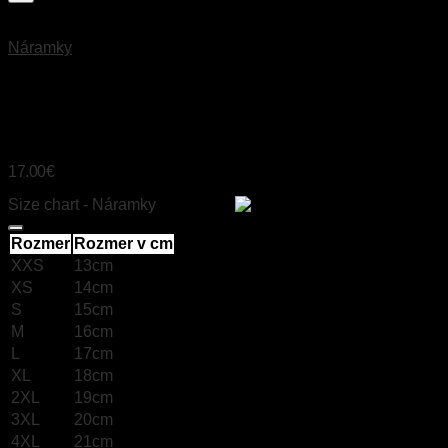
Náramky
UNAKIT
17.00
€
Size chart - Náramky
Size chart
Rozmer
Rozmer v cm
XXS
13cm
XS
14cm
S
15cm
M
16cm
L
17cm
XL
18cm
2XL
19cm
3XL
20cm
4XL
21cm