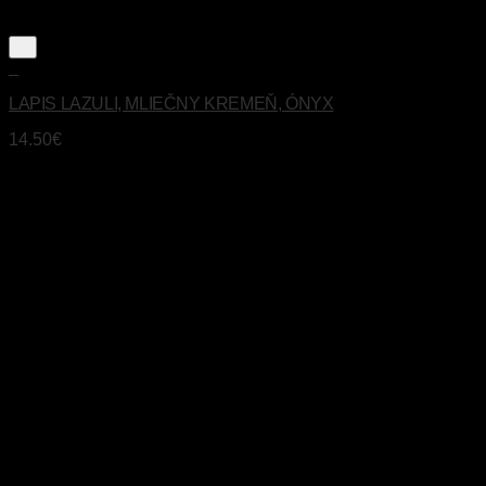
+
LAPIS LAZULI, MLIEČNY KREMEŇ, ÓNYX
14.50
€