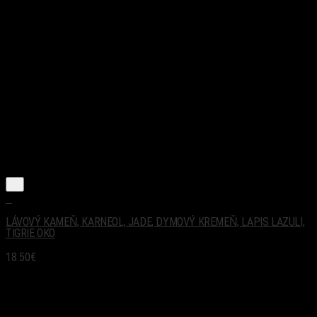
+
LÁVOVÝ KAMEŇ, KARNEOL, JADE, DYMOVÝ KREMEŇ, LAPIS LAZULI,
TIGRIE OKO
18.50
€