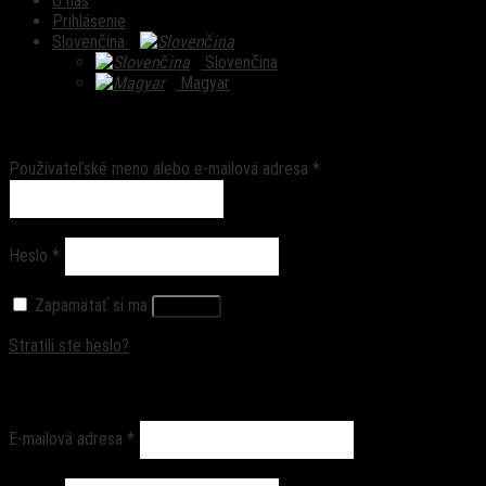
O nás
Prihlásenie
Slovenčina
Slovenčina
Magyar
Prihlásenie
Používateľské meno alebo e-mailová adresa
*
Heslo
*
Zapamätať si ma
Prihlásiť
Stratili ste heslo?
Registrovať sa
E-mailová adresa
*