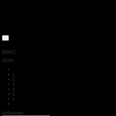
+
REGALIT
22.00
€
1
2
3
4
5
6
Vyhľadávanie