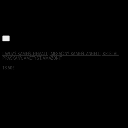
+
LÁVOVÝ KAMEŇ, HEMATIT, MESAČNÝ KAMEŇ, ANGELIT, KRIŠTÁĽ
PRASKANÝ, AMETYST, AMAZONIT
18.50
€