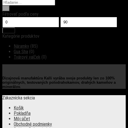
Hľadať:
Filtrovať podľa ceny
Minimálna
Maximálna
cena
cena
Filter
Kategórie produktov
Náramky
(85)
Gua Sha
(0)
Tvárový valček
(0)
Dizajnová manufaktúra Kalli vyrába svoje produkty len zo 100%
originálnych, testovaných polodrahokamov, drahých kameňov a
minerálov.
Zákaznícka sekcia
Košík
Pokladňa
Môj účet
Obchodné podmienky