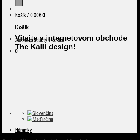
Košík /
0.00
€
0
Košík
Vitajte v internetovom obchode
Žiadne produkty v košíku.
The Kalli design!
0
Náramky