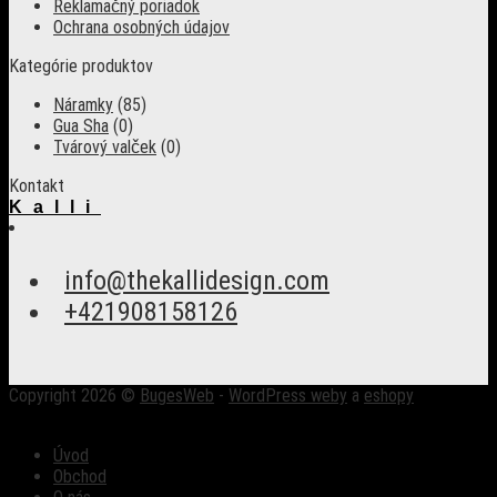
Reklamačný poriadok
Ochrana osobných údajov
Kategórie produktov
Náramky
(85)
Gua Sha
(0)
Tvárový valček
(0)
Kontakt
Kalli
info@thekallidesign.com
+421908158126
Copyright 2026 ©
BugesWeb
-
WordPress weby
a
eshopy
Úvod
Obchod