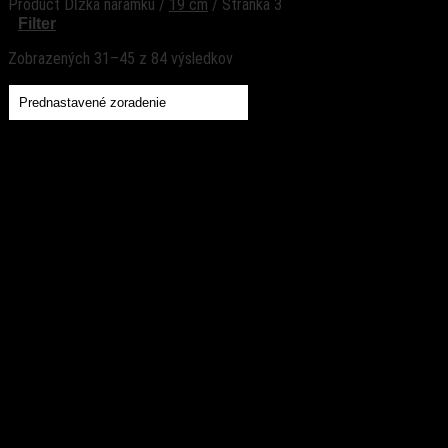
Product Dĺžka náramku
/
19 cm
/
Stránka 3
Filter
Zobrazených 31–45 z 84 výsledkov