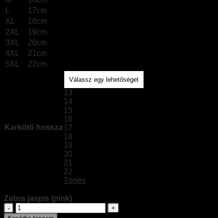
L
17cm
XL
18cm
2XL
19cm
3XL
20cm
4XL
21cm
5XL
22cm
13
14
15
16
Karkötő hossza
17
18
19
20
21
22
Törlés
Zebra jaspis (pink)
Zebra
jaspis