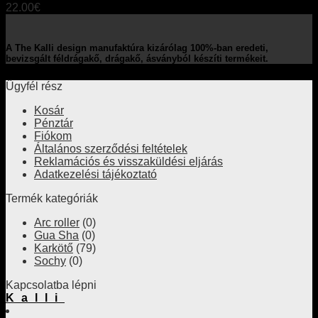
22.00
€
A The Kalli design manufaktúra kizárólag 100%-ban eredeti,
bevizsgált féldrágakő, drágakő, ásványból készíti termékeit.
Ügyfél rész
Kosár
Pénztár
Fiókom
Általános szerződési feltételek
Reklamációs és visszaküldési eljárás
Adatkezelési tájékoztató
Termék kategóriák
Arc roller
(0)
Gua Sha
(0)
Karkötő
(79)
Sochy
(0)
Kapcsolatba lépni
Kalli