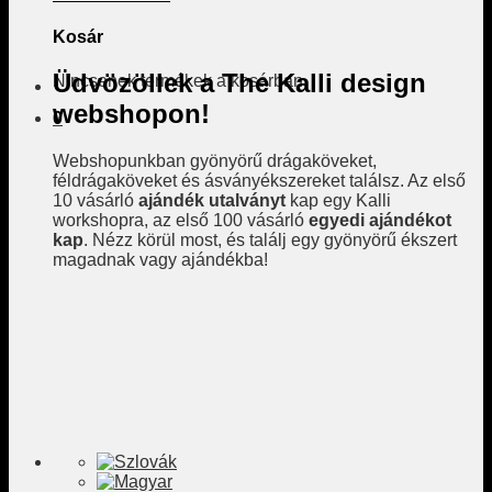
Kosár
Üdvözöllek a The Kalli design
Nincsenek termékek a kosárban.
webshopon!
0
Webshopunkban gyönyörű drágaköveket,
féldrágaköveket és ásványékszereket találsz. Az első
10 vásárló
ajándék utalványt
kap egy Kalli
workshopra, az első 100 vásárló
egyedi ajándékot
kap
. Nézz körül most, és találj egy gyönyörű ékszert
magadnak vagy ajándékba!