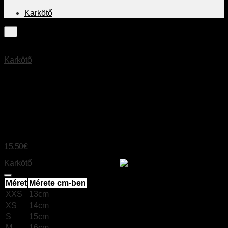
Karkötő
Karkötő
ZEBRA JASPIS
(PINK)
15.50
€
Karkötő
Size chart
Méret
Mérete cm-ben
XXS
13cm
XS
14cm
S
15cm
M
16cm