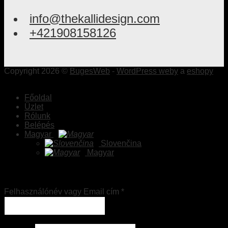
info@thekallidesign.com
+421908158126
Copyright 2026 ©
BugesWeb
-
WordPress weby
a
eshopy
Főoldal
Üzlet
Rólunk
Belépés
Magyar
Slovenčina
Magyar
Belépés
Felhasználónév vagy Email cím
*