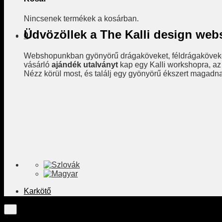
Nincsenek termékek a kosárban.
Üdvözöllek a The Kalli design we
0
Webshopunkban gyönyörű drágaköveket, féldrágaköveket
vásárló
ajándék utalványt
kap egy Kalli workshopra, az
Nézz körül most, és találj egy gyönyörű ékszert magadn
Karkötő