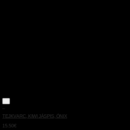
+
TEJKVARC, KIWI JÁSPIS, ÓNIX
15.50
€