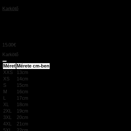
Karkötő
KARNEOL
15.00
€
Karkötő
Méret
Mérete cm-ben
XXS
13cm
XS
14cm
S
15cm
M
16cm
L
17cm
XL
18cm
2XL
19cm
3XL
20cm
4XL
21cm
5XL
22cm