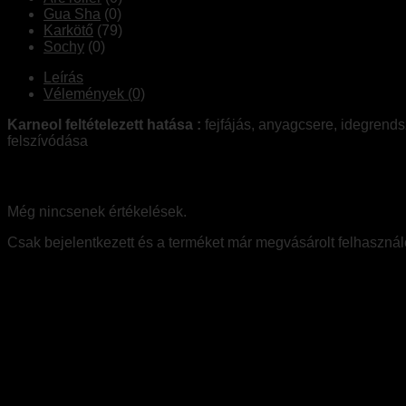
Gua Sha
(0)
Karkötő
(79)
Sochy
(0)
Leírás
Vélemények (0)
Karneol feltételezett hatása :
fejfájás, anyagcsere, idegrendsz
felszívódása
Értékelések
Még nincsenek értékelések.
Csak bejelentkezett és a terméket már megvásárolt felhasznál
Kapcsolódó termékek