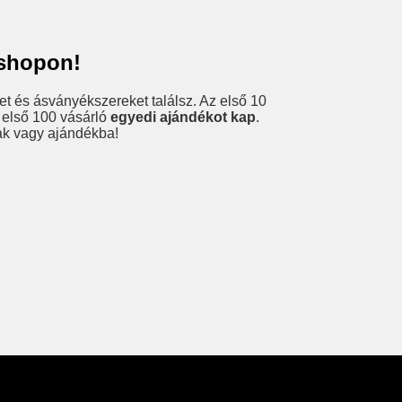
bshopon!
 és ásványékszereket találsz. Az első 10
 első 100 vásárló
egyedi ajándékot
kap
.
ak vagy ajándékba!