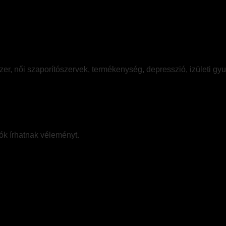
er, női szaporítószervek, termékenység, depresszió, izületi gyu
ók írhatnak véleményt.