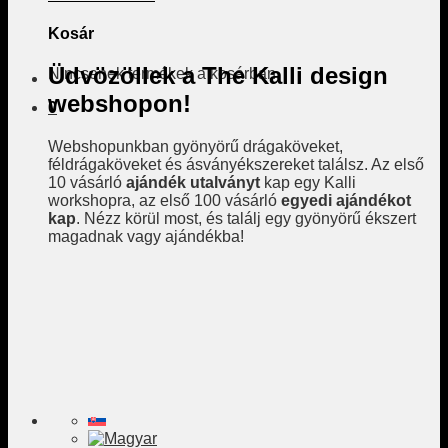
Kosár
Üdvözöllek a The Kalli design
Nincsenek termékek a kosárban.
webshopon!
0
Webshopunkban gyönyörű drágaköveket,
féldrágaköveket és ásványékszereket találsz. Az első
10 vásárló
ajándék utalványt
kap egy Kalli
workshopra, az első 100 vásárló
egyedi ajándékot
kap
. Nézz körül most, és találj egy gyönyörű ékszert
magadnak vagy ajándékba!