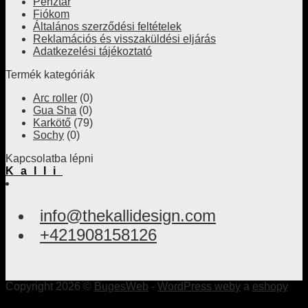
Pénztár
Fiókom
Általános szerződési feltételek
Reklamációs és visszaküldési eljárás
Adatkezelési tájékoztató
Termék kategóriák
Arc roller
(0)
Gua Sha
(0)
Karkötő
(79)
Sochy
(0)
Kapcsolatba lépni
Kalli
info@thekallidesign.com
+421908158126
Copyright 2026 ©
BugesWeb
-
WordPress weby
a
eshopy