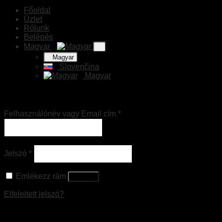
Főoldal
Üzlet
Rólunk
Belépés
Magyar
Magyar
Slovenčina
Magyar
Belépés
Felhasználónév vagy Email cím
*
Jelszó
*
Emlékezz rám
Belépés
Elfelejtett jelszó?
Regisztráció