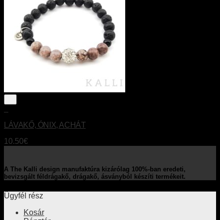
+
LÁVAKŐ, ÓNIX, ACHÁT
10.50
€
A The Kalli design manufaktúra kizárólag 100%-ban eredeti,
bevizsgált féldrágakő, drágakő, ásványból készíti termékeit.
Ügyfél rész
Kosár