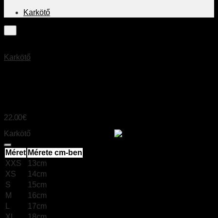
Karkötő
Karkötő
REGALIT
22.00
€
Karkötő
Size chart
Méret
Mérete cm-ben
XXS
13cm
XS
14cm
S
15cm
M
16cm
L
17cm
XL
18cm