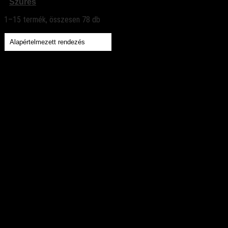
Szűrés
1–15 termék, összesen 78 db