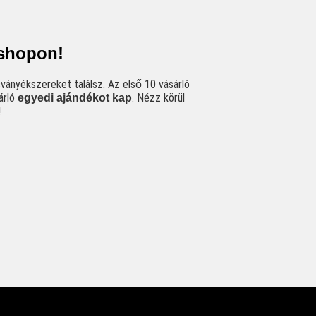
bshopon!
ányékszereket találsz. Az első 10 vásárló
árló
. Nézz körül
egyedi ajándékot
kap
!