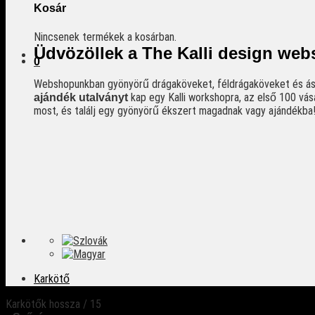
Kosár
Nincsenek termékek a kosárban.
Üdvözöllek a The Kalli design we
0
Webshopunkban gyönyörű drágaköveket, féldrágaköveket és ásv
kap egy Kalli workshopra, az első 100 vás
ajándék utalványt
most, és találj egy gyönyörű ékszert magadnak vagy ajándékba
Karkötő
Karkötők hossza
/
15