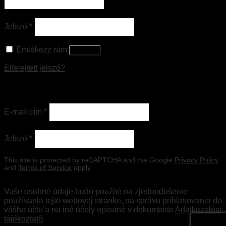
Jelszó
*
Emlékezz rám
Belépés
Elfelejtett jelszó?
Regisztráció
E-mail cím
*
Jelszó
*
This site is protected by reCAPTCHA and the Google
Privacy Policy
and
Terms of Service
apply.
Vaše osobné údaje budú použité na zjednodušenie
používania tejto webovej stránke, na správu prihlasovania do
vášho účtu a na iné účely opísané v dokumente
Adatkezelési
tájékoztató
.