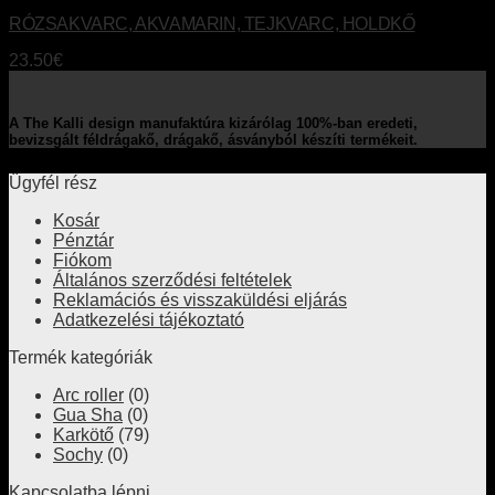
RÓZSAKVARC, AKVAMARIN, TEJKVARC, HOLDKŐ
23.50
€
A The Kalli design manufaktúra kizárólag 100%-ban eredeti,
bevizsgált féldrágakő, drágakő, ásványból készíti termékeit.
Ügyfél rész
Kosár
Pénztár
Fiókom
Általános szerződési feltételek
Reklamációs és visszaküldési eljárás
Adatkezelési tájékoztató
Termék kategóriák
Arc roller
(0)
Gua Sha
(0)
Karkötő
(79)
Sochy
(0)
Kapcsolatba lépni