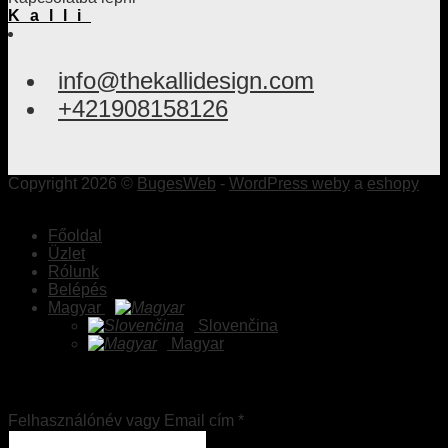
Kalli
info@thekallidesign.com
+421908158126
Copyright 2026 ©
BugesWeb
-
WordPress weby
a
eshopy
Főoldal
Üzlet
Rólunk
Belépés
Magyar
Slovenčina
Magyar
Belépés
Felhasználónév vagy Email cím
*