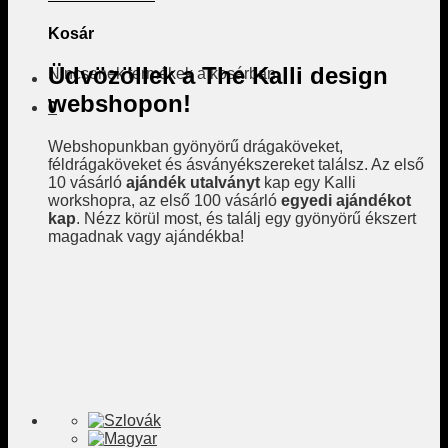
Kosár
Üdvözöllek a The Kalli design
Nincsenek termékek a kosárban.
webshopon!
0
Webshopunkban gyönyörű drágaköveket,
féldrágaköveket és ásványékszereket találsz. Az első
10 vásárló
ajándék utalványt
kap egy Kalli
workshopra, az első 100 vásárló
egyedi ajándékot
kap
. Nézz körül most, és találj egy gyönyörű ékszert
magadnak vagy ajándékba!