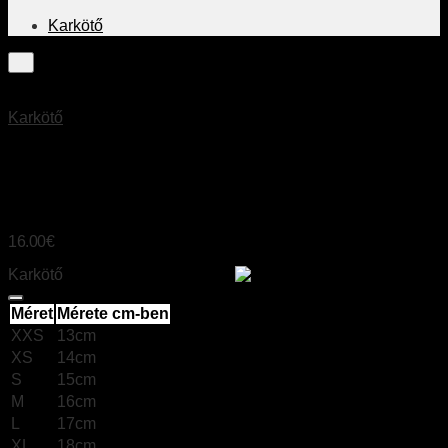
Karkötő
Karkötő
RUDRAKSHA
16.00
€
Karkötő
Size chart
Méret
Mérete cm-ben
XXS
13cm
XS
14cm
S
15cm
M
16cm
L
17cm
XL
18cm